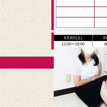
聖水鑑賞
オ
電マ
即プレイ
8月8日(土)
8
12:00〜18:00
(C)2018 激安素