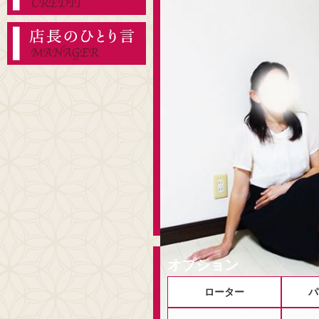
オプション
ローター
パ