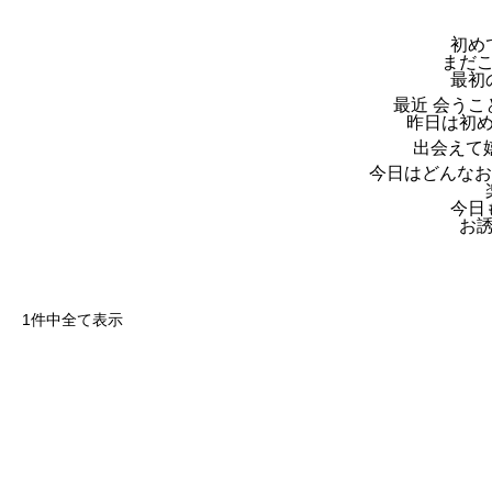
初めて
まだ
最初
最近 会う
昨日は初
出会えて
今日はどんなお
今日
お誘
1件中全て表示